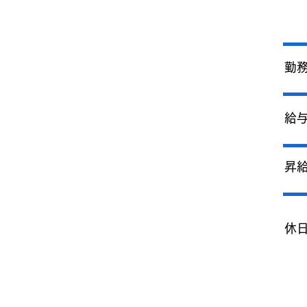
勤
給
昇
休