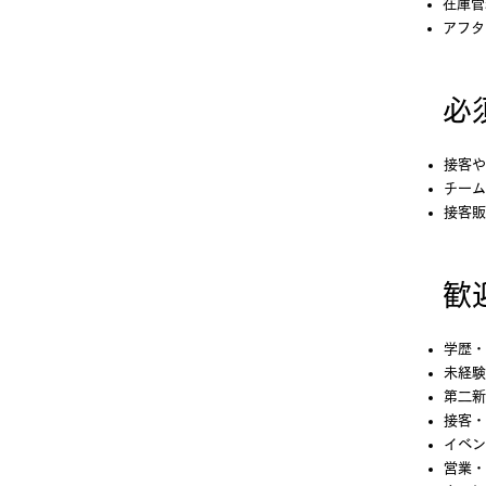
在庫管
アフタ
必
接客や
チーム
接客販
​
学歴・
未経験
第二新
接客・
イベン
営業・