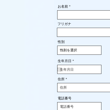
お名前
フリガナ
性別
r
生年月日
*
e
q
u
i
r
住所
e
d
電話番号