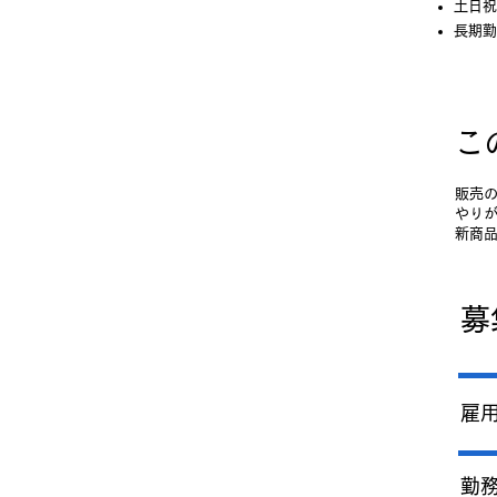
土日祝
長期勤
​
販売
やり
新商
募
雇
勤